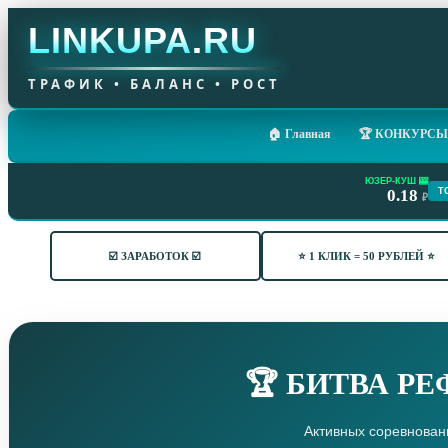
LINKUPA
.
RU
ТРАФИК • БАЛАНС • РОСТ
🏠 Главная
🏆 КОНКУРСЫ
ЮЗЕР-КУШ 🎰
0.18
Т
₽
☑️ ЗАРАБОТОК ☑️
⭐ 1 КЛИК = 50 РУБЛЕЙ ⭐
🏆 БИТВА Р
Активных соревнован