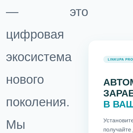
— это
цифровая
экосистема
LINKUPA PRO
нового
АВТО
ЗАРА
поколения.
В ВА
Установит
Мы
получайте 