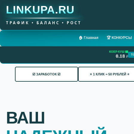
LINKUPA
.
RU
ТРАФИК • БАЛАНС • РОСТ
🏠 Главная
🏆 КОНКУРСЫ
ЮЗЕР-КУШ 🎰
0.18
Т
₽
☑️ ЗАРАБОТОК ☑️
⭐ 1 КЛИК = 50 РУБЛЕЙ ⭐
ВАШ