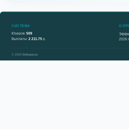
СИСТЕМА
О ПР
Юзеров:
509
Эффек
Выплаты:
2 211.75
р.
2026 
© 2026
linkupa.ru